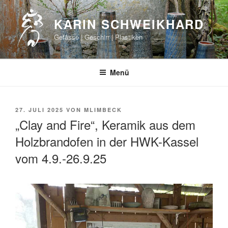
Zum
Inhalt
KARIN SCHWEIKHARD
springen
Gefässe | Geschirr | Plastiken
Menü
VERÖFFENTLICHT
27. JULI 2025
VON
MLIMBECK
AM
„Clay and Fire“, Keramik aus dem
Holzbrandofen in der HWK-Kassel
vom 4.9.-26.9.25