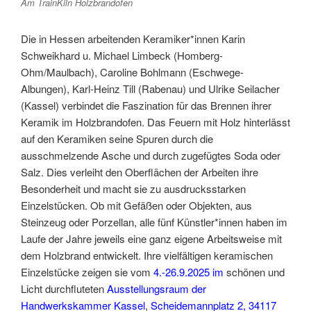
Am TrainKiln Holzbrandofen
Die in Hessen arbeitenden Keramiker*innen Karin
Schweikhard u. Michael Limbeck (Homberg-
Ohm/Maulbach), Caroline Bohlmann (Eschwege-
Albungen), Karl-Heinz Till (Rabenau) und Ulrike Seilacher
(Kassel) verbindet die Faszination für das Brennen ihrer
Keramik im Holzbrandofen. Das Feuern mit Holz hinterlässt
auf den Keramiken seine Spuren durch die
ausschmelzende Asche und durch zugefügtes Soda oder
Salz. Dies verleiht den Oberflächen der Arbeiten ihre
Besonderheit und macht sie zu ausdrucksstarken
Einzelstücken. Ob mit Gefäßen oder Objekten, aus
Steinzeug oder Porzellan, alle fünf Künstler*innen haben im
Laufe der Jahre jeweils eine ganz eigene Arbeitsweise mit
dem Holzbrand entwickelt. Ihre vielfältigen keramischen
Einzelstücke zeigen sie vom
4.-26.9.2025
im
schönen und
Licht durchfluteten
Ausstellungsraum der
Handwerkskammer Kassel
,
Scheidemannplatz 2, 34117