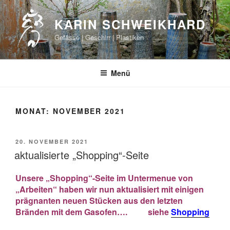
Zum
Inhalt
KARIN SCHWEIKHARD
springen
Gefässe | Geschirr | Plastiken
Menü
MONAT:
NOVEMBER 2021
VERÖFFENTLICHT
20. NOVEMBER 2021
AM
aktualisierte „Shopping“-Seite
Unsere „Shopping“-Seite im Untermenue von
„Arbeiten“ haben wir nun aktualisiert mit einigen
prägnanten neuen Stücken aus den letzten
Bränden mit dem Gasofen….
siehe
Shopping