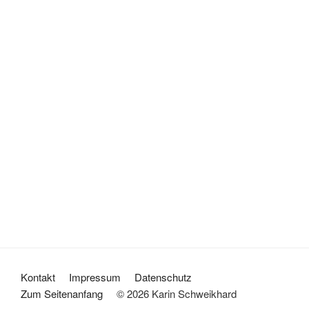
Unterteller, Ø 15,5 cm, 18€
Kuchenteller, Ø 20,5 cm, 32€
Kontakt
Impressum
Datenschutz
Zum Seitenanfang
© 2026 Karin Schweikhard