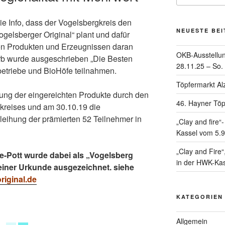
e Info, dass der Vogelsbergkreis den
NEUESTE BE
gelsberger Original“ plant und dafür
hren Produkten und Erzeugnissen daran
OKB-Ausstellun
rb wurde ausgeschrieben „Die Besten
28.11.25 – So.
betriebe und BioHöfe teilnahmen.
Töpfermarkt Al
rung der eingereichten Produkte durch den
46. Hayner Töp
kreises und am 30.10.19 die
eihung der prämierten 52 Teilnehmer in
„Clay and fire
Kassel vom 5.9
„Clay and Fire
e-Pott wurde dabei als „Vogelsberg
in der HWK-Kas
einer Urkunde ausgezeichnet. siehe
riginal.de
KATEGORIEN
Allgemein