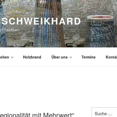
 SCHWEIKHARD
| Plastiken
eiten
Holzbrand
Über uns
Termine
Konta
Suche
egionalität mit Mehrwert“
nach: