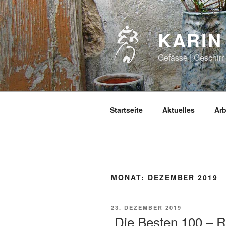
Zum
Inhalt
springen
KARIN
Gefässe | Geschirr 
Startseite
Aktuelles
Arb
MONAT:
DEZEMBER 2019
VERÖFFENTLICHT
23. DEZEMBER 2019
AM
„Die Besten 100 – R