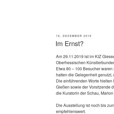
Urkunden Verleihung
VERÖFFENTLICHT
16. DEZEMBER 2019
AM
Im Ernst?
Am 29.11.2019 ist im KIZ Giess
Oberhessischen Künstlerbundes
Etwa 80 – 100 Besucher waren
hatten die Gelegenheit genutzt, 
Die einführenden Worte hielten 
Gießen sowie der Vorsitzende d
die Kuratorin der Schau, Marion
Die Ausstellung ist noch bis zu
empfehlenswert.