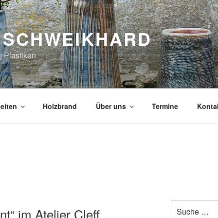
 SCHWEIKHARD
| Plastiken
eiten
Holzbrand
Über uns
Termine
Konta
Suche
t“ im Atelier Cleff
nach: