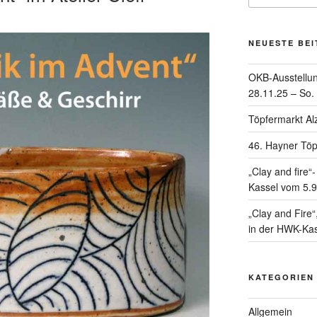
NEUESTE BE
OKB-Ausstellun
28.11.25 – So.
Töpfermarkt Al
46. Hayner Töp
„Clay and fire
Kassel vom 5.9
„Clay and Fire
in der HWK-Kas
KATEGORIEN
Allgemein