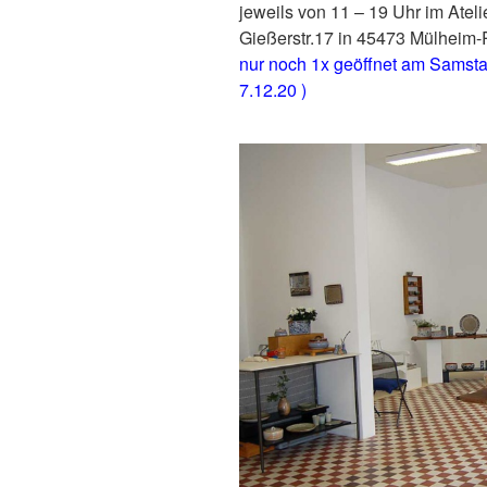
jeweils von 11 – 19 Uhr im Ateli
Gießerstr.17 in 45473 Mülheim
nur noch 1x geöffnet am Samsta
7.12.20 )