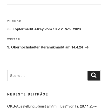
Beitragsnavigation
Vorheriger
ZURÜCK
Beitrag
Töpfermarkt Alzey vom 10.-12. Nov. 2023
Nächster
WEITER
Beitrag
9. Oberhöchstädter Keramikmarkt am 14.4.24
Suche
Suche
nach:
NEUESTE BEITRÄGE
OKB-Ausstellung „Kunst am/im Fluss“ von Fr. 28.11.25 –