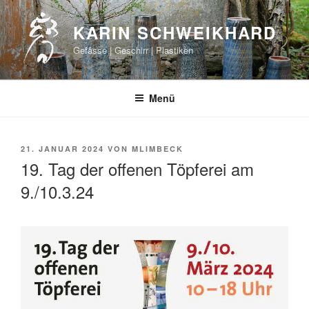
Zum
Inhalt
KARIN SCHWEIKHARD
springen
Gefässe | Geschirr | Plastiken
Menü
VERÖFFENTLICHT
21. JANUAR 2024
VON
MLIMBECK
AM
19. Tag der offenen Töpferei am
9./10.3.24