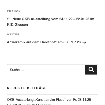
Beitragsnavigation
Vorheriger
ZURÜCK
Beitrag
Neue OKB Ausstellung vom 24.11.22 – 22.01.23 im
KIZ, Giessen
Nächster
WEITER
Beitrag
4.“Keramik auf dem Hardthof“ am 8. u. 9.7.23
Suche
Suche
nach:
NEUESTE BEITRÄGE
OKB-Ausstellung „Kunst am/im Fluss“ von Fr. 28.11.25 –
So. 18.01.26 im KiZ Giessen