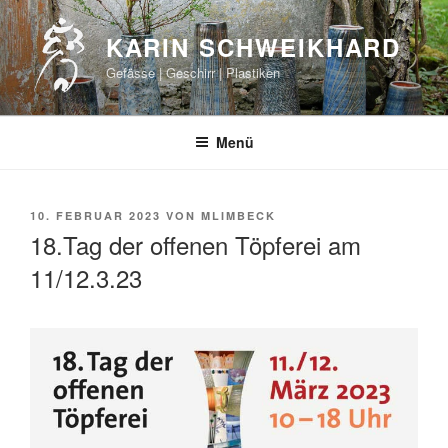
Zum
Inhalt
KARIN SCHWEIKHARD
springen
Gefässe | Geschirr | Plastiken
Menü
VERÖFFENTLICHT
10. FEBRUAR 2023
VON
MLIMBECK
AM
18.Tag der offenen Töpferei am
11/12.3.23